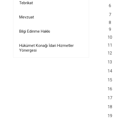
Tebrikat
6
7
Mevzuat
8
9
Bilgi Edinme Hakkı
10
11
Hükümet Konağı İdari Hizmetler
Yönergesi
12
13
14
15
16
17
18
19