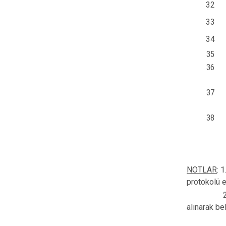
32
33
34
35
36
37
38
NOTLAR
: 
protokolü e
2. İl prot
alınarak bel