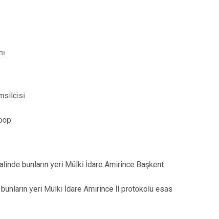
nı
msilcisi
Koop
halinde bunların yeri Mülki İdare Amirince Başkent
nların yeri Mülki İdare Amirince İl protokolü esas