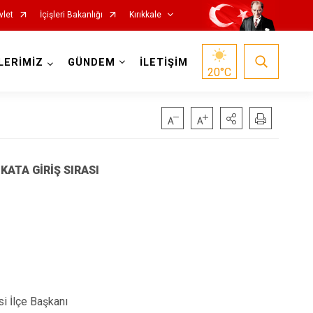
vlet
İçişleri Bakanlığı
Kırıkkale
LERİMİZ
GÜNDEM
İLETİŞİM
20
°C
ATA GİRİŞ SIRASI
si İlçe Başkanı