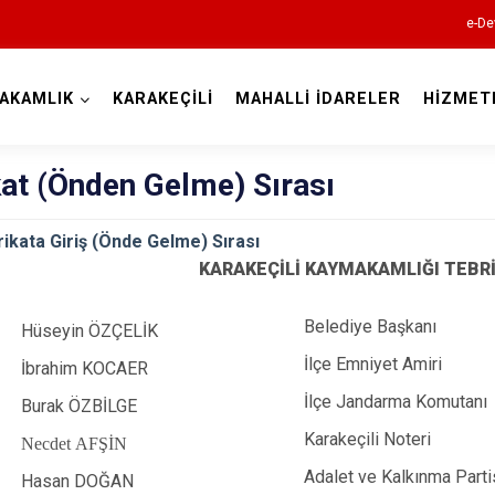
e-De
AKAMLIK
KARAKEÇİLİ
MAHALLİ İDARELER
HİZMET
Kırıkkale
at (Önden Gelme) Sırası
a Giriş (Önde Gelme) Sırası
KARAKEÇİLİ KAYMAKAMLIĞI TEBRİK
Belediye Başkanı
Bahşili
Hüseyin ÖZÇELİK
İlçe Emniyet Amiri
Balışeyh
İbrahim KOCAER
İlçe Jandarma Komutanı
Çelebi
Burak ÖZBİLGE
Karakeçili Noteri
Delice
Necdet AFŞİN
Adalet ve Kalkınma Parti
Karakeçili
Hasan DOĞAN