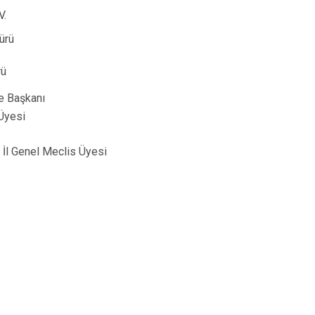
V.
ürü
rü
çe Başkanı
 Üyesi
i İl Genel Meclis Üyesi