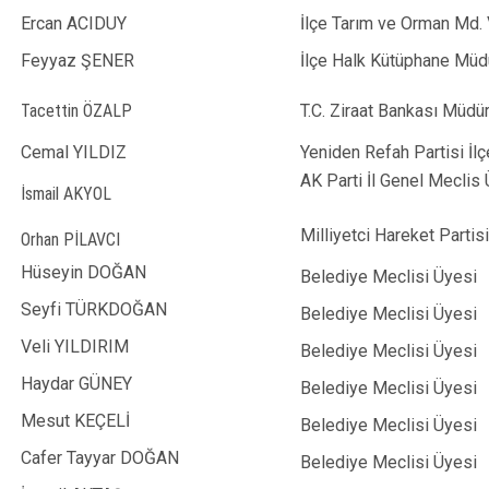
Ercan ACIDUY
İlçe Tarım ve Orman Md. 
Feyyaz ŞENER
İlçe Halk Kütüphane Müd
Tacettin ÖZALP
T.C. Ziraat Bankası Müdü
Cemal YILDIZ
Yeniden Refah Partisi İl
AK Parti İl Genel Meclis
İsmail AKYOL
Milliyetci Hareket Partis
Orhan PİLAVCI
Hüseyin DOĞAN
Belediye Meclisi Üyesi
Seyfi TÜRKDOĞAN
Belediye Meclisi Üyesi
Veli YILDIRIM
Belediye Meclisi Üyesi
Haydar GÜNEY
Belediye Meclisi Üyesi
Mesut KEÇELİ
Belediye Meclisi Üyesi
Cafer Tayyar DOĞAN
Belediye Meclisi Üyesi