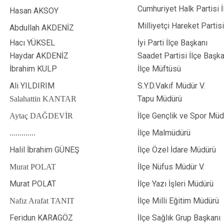
Cumhuriyet Halk Partisi 
Keskin
Hasan AKSOY
Milliyetçi Hareket Partis
Sulakyurt
Abdullah AKDENİZ
Hacı YÜKSEL
İyi Parti İlçe Başkanı
Yahşihan
Haydar AKDENİZ
Saadet Partisi İlçe Başka
İbrahim KULP
İlçe Müftüsü
Ali YILDIRIM
S.Y.D.Vakıf Müdür V.
Tapu Müdürü
Salahattin KANTAR
İlçe Gençlik ve Spor Müd
Aytaç DAĞDEVİR
İlçe Malmüdürü
.............
Halil İbrahim GÜNEŞ
İlçe Özel İdare Müdürü
İlçe Nüfus Müdür V.
Murat POLAT
Murat POLAT
İlçe Yazı İşleri Müdürü
İlçe Milli Eğitim Müdürü
Nafız Arafat TANIT
Feridun KARAGÖZ
İlçe Sağlık Grup Başkanı