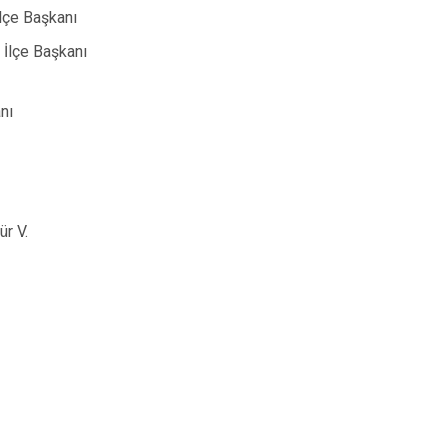
İlçe Başkanı
i İlçe Başkanı
nı
ür V.