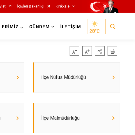
vlet
İçişleri Bakanlığı
Kırıkkale
LERİMİZ
GÜNDEM
İLETİŞİM
28
°C
İlçe Nüfus Müdürlüğü
ü
İlçe Malmüdürlüğü