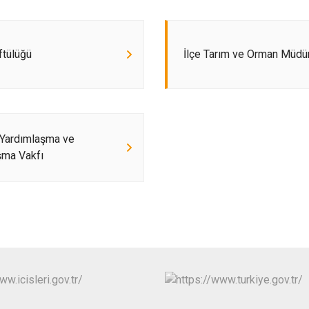
Keskin
Sulakyurt
ftülüğü
İlçe Tarım ve Orman Müdü
Yahşihan
 Yardımlaşma ve
şma Vakfı