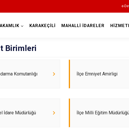
e-De
AKAMLIK
KARAKEÇİLİ
MAHALLİ İDARELER
HİZMET
Kırıkkale
 Birimleri
ndarma Komutanlığı
İlçe Emniyet Amirligi
Bahşili
Balışeyh
Çelebi
el İdare Müdürlüğü
İlçe Milli Eğitim Müdürlüğ
Delice
Karakeçili