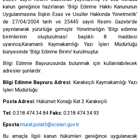
kanun gereğince hazırlanan 'Bilgi Edinme Hakkı Kanununun
Uygulanmasına İlişkin Esas ve Usuller Hakkında Yönetmelik'
de 27/04/2004 tarih ve 25445 sayılı Resmi Gazete'de
yayınlanarak yürürlüğe girmiştir. Yönetmeliğin 'Bilgi edinme
birimlerinin oluşturulması' başlıklı 8. maddesi
uyarınca;Karamanlı Kaymakamlığı Yazı İşleri Müdürlüğü
bünyesinde 'Bilgi Edinme Birimi' kurulmuştur.
Bilgi Edinme Başvurusunda bulunmak için kullanılabilecek
adresler şunlardır:
Bilgi Edinme Başvuru Adresi:
Karakeçili Kaymakamlığı Yazı
İşleri Müdürlüğü
Posta Adresi:
Hükümet Konağı Kat 2 Karakeçili
Tel:
0.318 474 34 84
Faks:
0.318 474 34 93
Eposta:
murat.polat3@icisleri.gov.tr
Bu amaçla İlgili kanun hükümleri gereğince uygulanacak