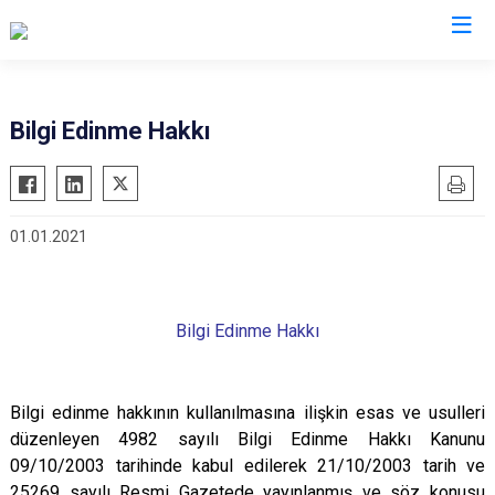
Kırıkkale
Bilgi Edinme Hakkı
Bahşili
Balışeyh
01.01.2021
Çelebi
Delice
Karakeçili
Bilgi Edinme Hakkı
Keskin
Sulakyurt
Bilgi edinme hakkının kullanılmasına ilişkin esas ve usulleri
Yahşihan
düzenleyen 4982 sayılı Bilgi Edinme Hakkı Kanunu
09/10/2003 tarihinde kabul edilerek 21/10/2003 tarih ve
25269 sayılı Resmi Gazetede yayınlanmış ve söz konusu