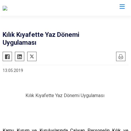
Kırıkkale
Kılık Kıyafette Yaz Dönemi
Uygulaması
Bahşili
Balışeyh
Çelebi
13.05.2019
Delice
Karakeçili
Keskin
Kılık Kıyafette Yaz Dönemi Uygulaması
Sulakyurt
Yahşihan
Kamu Kurum ve Kuruluşlarında Çalışan Personelin Kılık ve