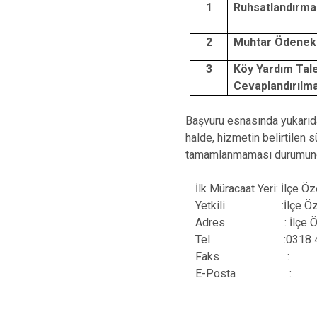
1
Ruhsatlandırma
2
Muhtar Ödenekl
3
Köy Yardım Tale
Cevaplandırılma
Başvuru esnasında yukarıda 
halde, hizmetin belirtilen 
tamamlanmaması durumunda 
İlk Müracaat Yeri: İlçe Ö
Yetkili :İlçe Özel
Adres : İlçe Özel 
Tel :0318 474
Faks :
E-Posta :