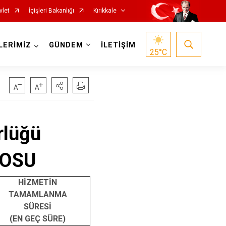
vlet
İçişleri Bakanlığı
Kırıkkale
LERİMİZ
GÜNDEM
İLETİŞİM
25
°C
rlüğü
LOSU
HİZMETİN
TAMAMLANMA
SÜRESİ
(EN GEÇ SÜRE)