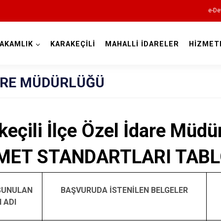
e-De
AKAMLIK
KARAKEÇİLİ
MAHALLİ İDARELER
HİZMET
Kırıkkale
DARE MÜDÜRLÜĞÜ
keçili İlçe Özel İdare Müdü
Bahşili
MET STANDARTLARI TAB
Balışeyh
Çelebi
SUNULAN
BAŞVURUDA İSTENİLEN BELGELER
Delice
 ADI
Karakeçili