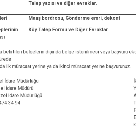
Talep yazısı ve diğer evraklar.
Keskin
Sulakyurt
eri
Maaş bordrosu, Gönderme emri, dekont
Yahşihan
plerinin
Köy Talep Formu ve Diğer Evraklar
sı
belirtilen belgelerin dışında belge istenilmesi veya başvuru eksi
sürede
ilk müracaat yerine ya da ikinci müracaat yerine başvurunuz.
zel İdare Müdürlüğü
İ
 İdare Müdürü
İdare Müdürlüğü
 34 94
k