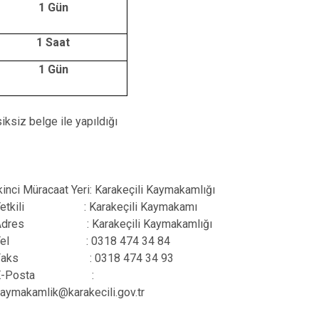
1 Gün
1 Saat
1 Gün
ksiz belge ile yapıldığı
kinci Müracaat Yeri: Karakeçili Kaymakamlığı
Yetkili : Karakeçili Kaymakamı
Adres : Karakeçili Kaymakamlığı
Tel : 0318 474 34 84
Faks : 0318 474 34 93
E-Posta :
aymakamlik@karakecili.gov.tr