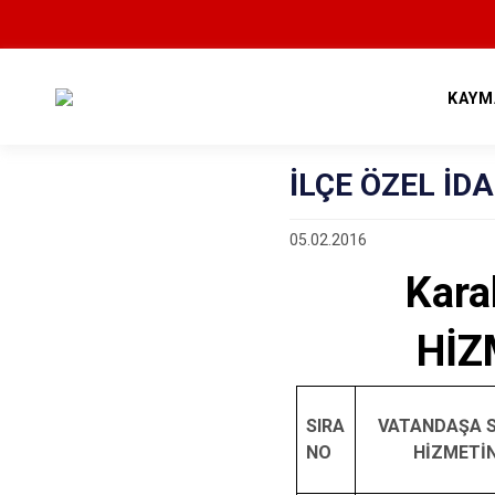
KAYM
İLÇE ÖZEL İ
05.02.2016
Kara
HİZ
SIRA
VATANDAŞA 
NO
HİZMETİN